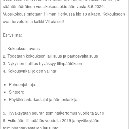
sääntömääräinen vuosikokous pidetään vasta 3.6.2020.
Vuosikokous pidetään Hilman Herkussa klo 18 alkaen. Kokoukseen
ovat tervetulleita kaikki ViTalaiset!
Esityslista:
1. Kokouksen avaus
2. Todetaan kokouksen laillisuus ja päätösvaltaisuus
3. Nykyinen hallitus hyväksyy tilinpäätöksen
4. Kokousvirkailijoiden valinta
Puheenjohtaja:
Sihteeri:
Pöytäkirjantarkastajat ja ääntenlaskijat:
5. Hyväksytään seuran toimintakertomus vuodelta 2019
6. Esitetään tilinpäätös vuodelta 2019 ja hyväksytään
toiminnantarkastajien lausunto