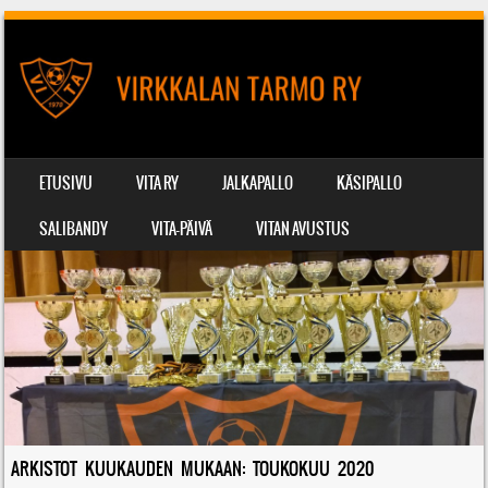
SIIRRY SISÄLTÖÖN
ETUSIVU
VITA RY
JALKAPALLO
KÄSIPALLO
VALIKKO
SALIBANDY
VITA-PÄIVÄ
VITAN AVUSTUS
ARKISTOT KUUKAUDEN MUKAAN:
TOUKOKUU 2020