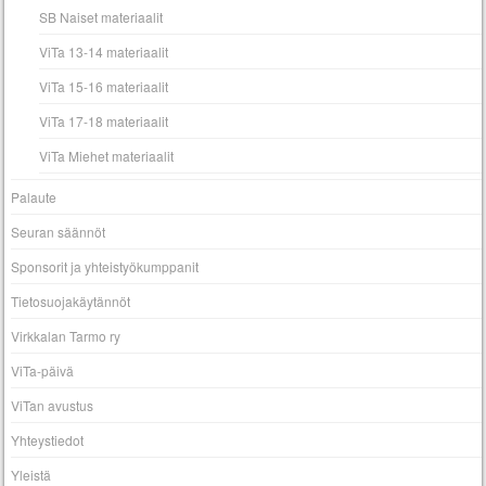
SB Naiset materiaalit
ViTa 13-14 materiaalit
ViTa 15-16 materiaalit
ViTa 17-18 materiaalit
ViTa Miehet materiaalit
Palaute
Seuran säännöt
Sponsorit ja yhteistyökumppanit
Tietosuojakäytännöt
Virkkalan Tarmo ry
ViTa-päivä
ViTan avustus
Yhteystiedot
Yleistä