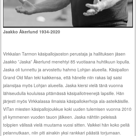
Jaakko Åkerlund 1934-2020
Virkkalan Tarmon käsipallojaoston perustaja ja hallituksen jäsen
Jaakko ”Jaska” Åkerlund menehtyi 85 vuotiaana huhtikuun lopulla.
Jaska oli tunnettu ja arvostettu hahmo Lohjan alueella. Käsipallon
Grand Old Man teki kaikkensa, että hänelle niin rakas laji saisi
jalansijaa myös Lohjan alueella. Jaska kiersi vielä tänä vuonna
lähiseudulla kouluissa pitämässä käsipallotreenejä lapsille. Hän
järjesti myös Virkkalassa ilmaisia käsipallokerhoja ala-asteikäisille.
ViTan miesten käsipallojoukkue koki uuden tulemisen vuonna 2010
yli kymmenen vuoden tauon jälkeen. Jaska nähtiin peleissä
tolppien välissä vielä muutama vuosi sitten. Vaikkei hän koko peliä
pelannutkaan, niin piti ainakin yksi rankkari päästä torjumaan.