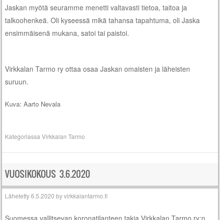
Jaskan myötä seuramme menetti valtavasti tietoa, taitoa ja
talkoohenkeä. Oli kyseessä mikä tahansa tapahtuma, oli Jaska
ensimmäisenä mukana, satoi tai paistoi.
Virkkalan Tarmo ry ottaa osaa Jaskan omaisten ja läheisten
suruun.
Kuva: Aarto Nevala
Kategoriassa
Virkkalan Tarmo
VUOSIKOKOUS 3.6.2020
Lähetetty
6.5.2020
by
virkkalantarmo.fi
Suomessa vallitsevan koronatilanteen takia Virkkalan Tarmo ry:n